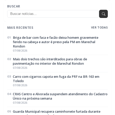
MAIS RECENTES
VER TODAS
Briga de bar com faca e facão deixa homem gravemente
01
ferido na cabeça e autor é preso pela PM em Marechal
Rondon
07/08/2026
Mais dois trechos são interditados para obras de
02
pavimentação no interior de Marechal Rondon
07/08/2026
Carro com cigarros capota em fuga da PRF na BR-163 em
03
Toledo
07/08/2026
CRAS Centro e Alvorada suspendem atendimento do Cadastro
04
Único na próxima semana
07/08/2026
Guarda Municipal recupera caminhonete furtada durante
05
acompanhamento em Guaíra
07/08/2026
EDITORIAS