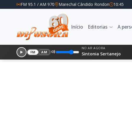
FM 95.1 / AM 970
Marechal Cândido Rondon
10:45
Início
Editorias
A per
NO AR AGORA
FM
AM
Sintonia Sertanejo