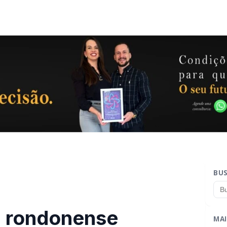
BU
il rondonense
MAI