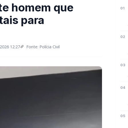
nte homem que
01
tais para
02
2026 12:27
Fonte: Polícia Civil
03
04
05