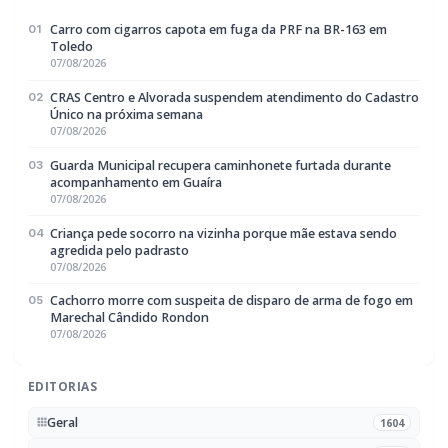
Carro com cigarros capota em fuga da PRF na BR-163 em
01
Toledo
07/08/2026
CRAS Centro e Alvorada suspendem atendimento do Cadastro
02
Único na próxima semana
07/08/2026
Guarda Municipal recupera caminhonete furtada durante
03
acompanhamento em Guaíra
07/08/2026
Criança pede socorro na vizinha porque mãe estava sendo
04
agredida pelo padrasto
07/08/2026
Cachorro morre com suspeita de disparo de arma de fogo em
05
Marechal Cândido Rondon
07/08/2026
EDITORIAS
Geral
1604