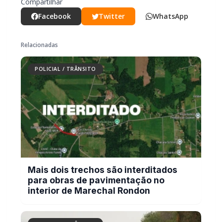
conhecimento e demais providências.
PARCEIRO
Você quer ter um site profissional para o seu portal de
notícias?
Com a I3 Web Services, seu portal ganha desempenho, estabilidade e
suporte especializado para publicar com confiança e escalar sua
audiência.
RECURSOS DIFERENCIAIS
Site profissional para portal de notícias
Envios automatizados em mídias sociais
Falar com I3
Compartilhar
Facebook
Twitter
WhatsApp