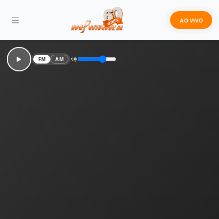
AO VIVO
FM
AM