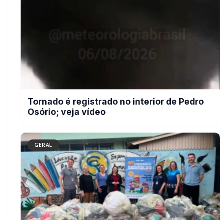
Campanha do Agasalho beneficia
alunos e famílias de escolas
municipais de Marechal Cândido
Rondon
BUSCAR
MAIS RECENTES
VER TODAS
Briga de bar com faca e facão deixa homem gravemente
01
ferido na cabeça e autor é preso pela PM em Marechal
Rondon