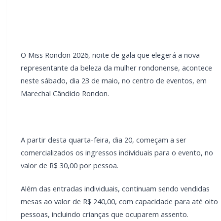
capacidade para até oito pessoas, incluindo crianças
que ocuparem assento.
LEIA TAMBÉM
CRAS Centro e Alvorada suspendem
atendimento do Cadastro Único na próxima
semana
Campanha arrecada doações para família
que perdeu casa em incêndio na área rural
de Toledo
Os ingressos individuais e as mesas podem ser
adquiridos no escritório da Assemar, localizado no