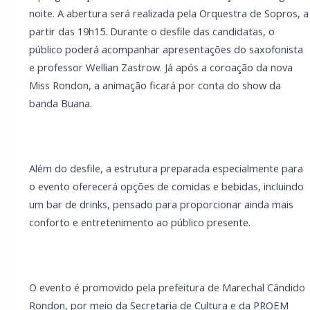
ao público presente.
O evento é promovido pela prefeitura de Marechal
Cândido Rondon, por meio da Secretaria de Cultura e
da PROEM (Fundação Promotora de Eventos), com o
apoio da Assemar e patrocínio da Sicredi Aliança
PR/SP, Opção Telecom, Espaço Avatim Marechal
Cândido Rondon, Camarim Estética e Saúde
Integrada, Alecrim Store, Academia One, Extreme
Nutrition, Mabo Digital, Bju Marechal, Get Wise e
Bella Cor.
PARCEIRO
Você quer ter um site profissional para o seu