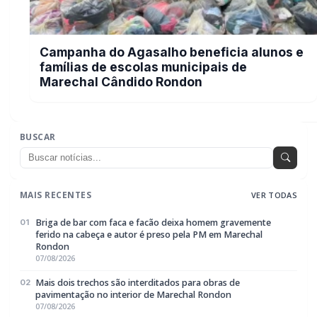
07/08/2026
Mais dois trechos são interditados para obras de
02
pavimentação no interior de Marechal Rondon
07/08/2026
Carro com cigarros capota em fuga da PRF na BR-163 em
03
Toledo
07/08/2026
CRAS Centro e Alvorada suspendem atendimento do Cadastro
04
Único na próxima semana
07/08/2026
Guarda Municipal recupera caminhonete furtada durante
05
acompanhamento em Guaíra
07/08/2026
EDITORIAS
Geral
1604
Policial / Trânsito
3393