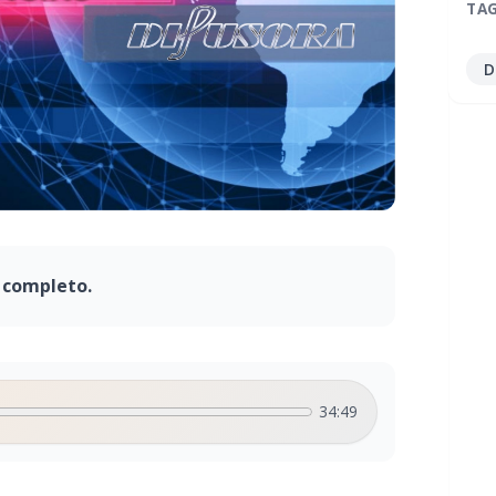
TA
D
 completo.
34:49