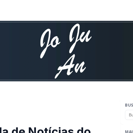
BU
la de Notícias do
MAI