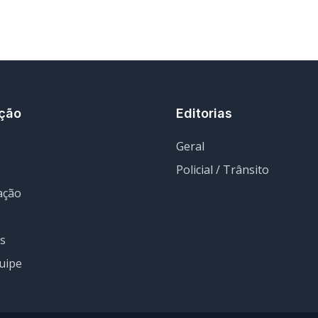
ção
Editorias
Geral
Policial / Trânsito
ação
s
uipe