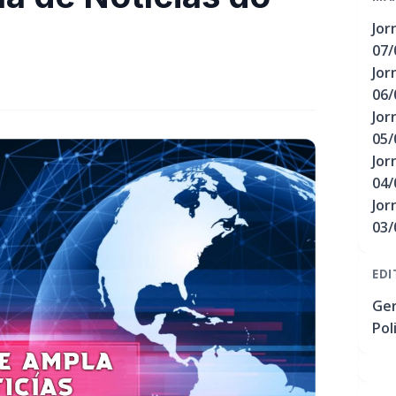
Jor
07/
Jor
06/
Jor
05/
Jor
04/
Jor
03/
EDI
Ger
Pol