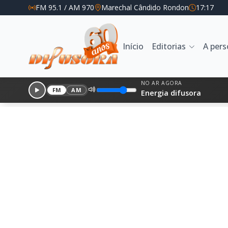
FM 95.1 / AM 970
Marechal Cândido Rondon
17:17
Início
Editorias
A per
NO AR AGORA
FM
AM
Energia difusora