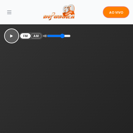
AO VIVO
FM
AM