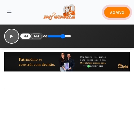
AO VIVO
FM
AM