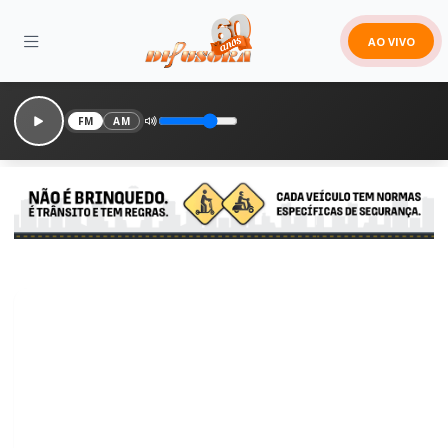
AO VIVO
FM
AM